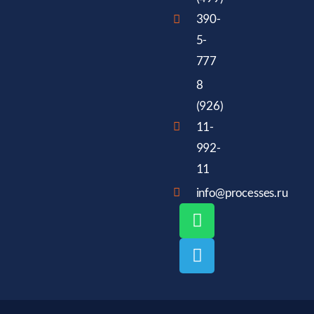
390-
5-
777
8
(926)
11-
992-
11
info@processes.ru