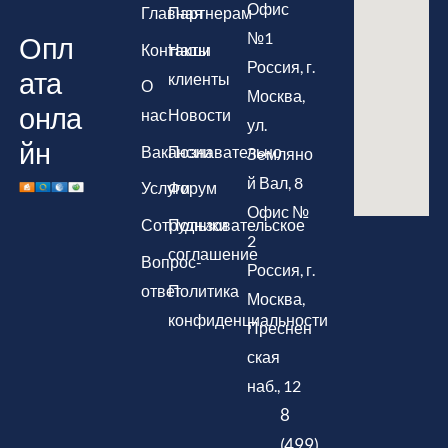
Офис
Главная
Партнерам
№1
Опл
Контакты
Наши
Россия, г.
ата
клиенты
О
Москва,
онла
нас
Новости
ул.
йн
Вакансии
Познавательно
Земляно
й Вал, 8
Услуги
Форум
Офис №
Сотрудники
Пользовательское
2
соглашение
Вопрос-
Россия, г.
ответ
Политика
Москва,
конфиденциальности
Преснен
ская
наб., 12
8
(499)