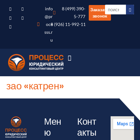
info
8 (499) 390-
Заказать
звонок
@pr
5-777
oce
8 (926) 11-992-11
sss.r
u
зао «катрен»
Мен
Конт
ю
акты