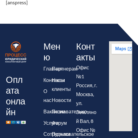
[anspress]
Мен
Конт
ю
акты
Офис
Главная
Партнерам
№1
Опл
Контакты
Наши
Россия, г.
ата
клиенты
О
Москва,
онла
нас
Новости
ул.
йн
Вакансии
Познавательно
Земляно
й Вал, 8
Услуги
Форум
Офис №
Сотрудники
Пользовательское