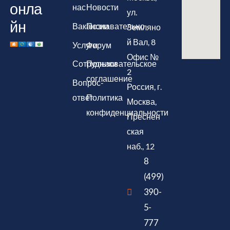
онла
нас
Новости
ул.
йн
Вакансии
Познавательно
Земляно
й Вал, 8
Услуги
Форум
Офис №
Сотрудники
Пользовательское
2
соглашение
Вопрос-
Россия, г.
ответ
Политика
Москва,
конфиденциальности
Преснен
ская
наб., 12
8
(499)
390-
5-
777