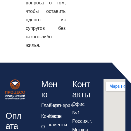
вопроса о том,
чтобы оставить
одного из
супругов без
какого-либо
жилья.
Мен
Конт
ю
акты
Офис
Главная
Партнерам
№1
Опл
Контакты
Наши
Россия, г.
ата
клиенты
О
Москва,