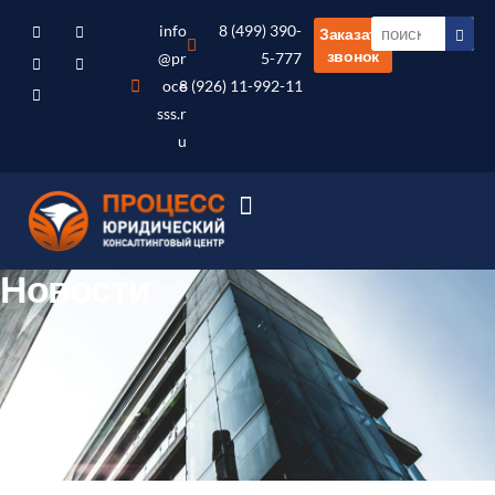
info
8 (499) 390-
Заказать
звонок
@pr
5-777
oce
8 (926) 11-992-11
sss.r
u
Новости