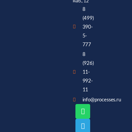
наб., 12
8
(499)
390-
5-
777
8
(926)
11-
992-
11
info@processes.ru