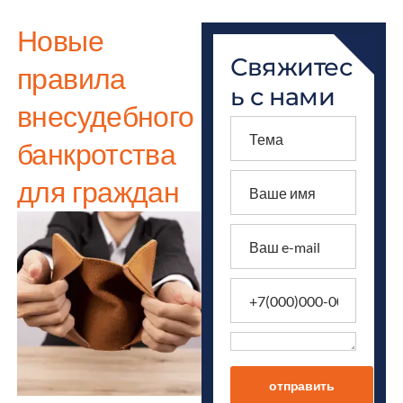
Новые
Свяжитес
правила
ь с нами
внесудебного
банкротства
для граждан
отправить