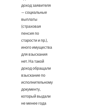
доход заявителя
— социальные
выплаты
(страховая
пенсия по
старости и пр.),
иного имущества
для взыскания
нет. На такой
доход обращали
взыскание по
исполнительному
документу,
который выдали
не менее года