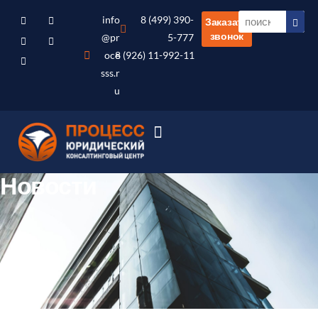
info
8 (499) 390-
Заказать
звонок
@pr
5-777
oce
8 (926) 11-992-11
sss.r
u
Новости