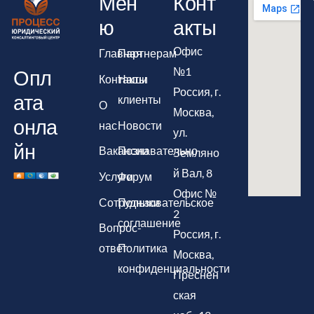
Мен
Конт
ю
акты
Офис
Главная
Партнерам
№1
Опл
Контакты
Наши
Россия, г.
ата
клиенты
О
Москва,
онла
нас
Новости
ул.
йн
Вакансии
Познавательно
Земляно
й Вал, 8
Услуги
Форум
Офис №
Сотрудники
Пользовательское
2
соглашение
Вопрос-
Россия, г.
ответ
Политика
Москва,
конфиденциальности
Преснен
ская