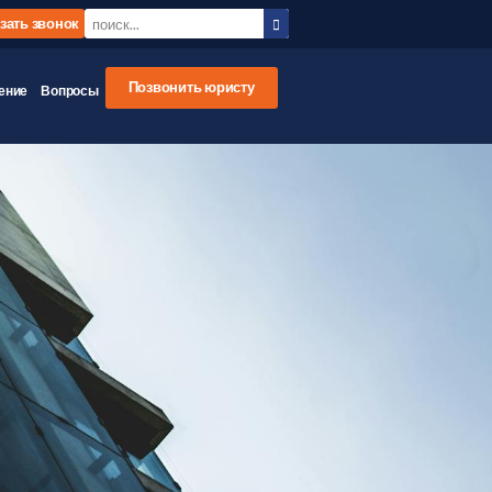
зать звонок
Позвонить юристу
ение
Вопросы