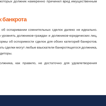
 которых должник намеренно причинил вред имущественным
 банкрота
о об оспаривании сомнительных сделок далеко не идеально.
о уровнять должников-граждан и должников-юридических лиц,
ормы об оспоримости сделок для обоих категорий банкротов.
ать сделки могут любые взыскатели банкротящегося должника,
едиторы.
олжника, как правило, не достаточно для удовлетворения