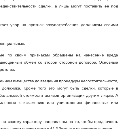
едействительности сделки, а лишь могут поставить ее под
огает упор на признак злоупотребления должником своими
ренциальные.
орые по своим признакам обращены на нанесение вреда
авноценный обмен со второй стороной договора. Основные
ротстве.
ждением имущества до введения процедуры несостоятельности,
 должника. Кроме того это могут быть сделки, которые в
балансовой стоимости активов организации другим лицам. А
ремленных к искажению или уничтожению финансовых или
 по своему характеру направлены на то, чтобы предпочесть
ительности говорит статья 61.3 Закона о несостоятельности.