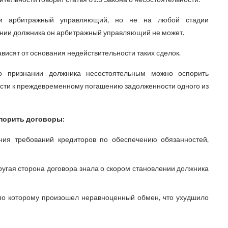
к и арбитражный управляющий, но не на любой стадии
ении должника он арбитражный управляющий не может.
ависят от основания недействительности таких сделок.
 признании должника несостоятельным можно оспорить
сти к преждевременному погашению задолженности одного из
спорить договоры:
ния требований кредиторов по обеспечению обязанностей,
ругая сторона договора знала о скором становлении должника
по которому произошел неравноценный обмен, что ухудшило