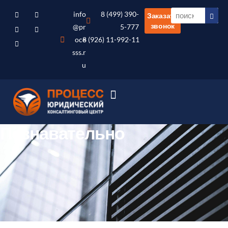
info
8 (499) 390-
Заказать
звонок
@pr
5-777
oce
8 (926) 11-992-11
sss.r
u
Познавательно