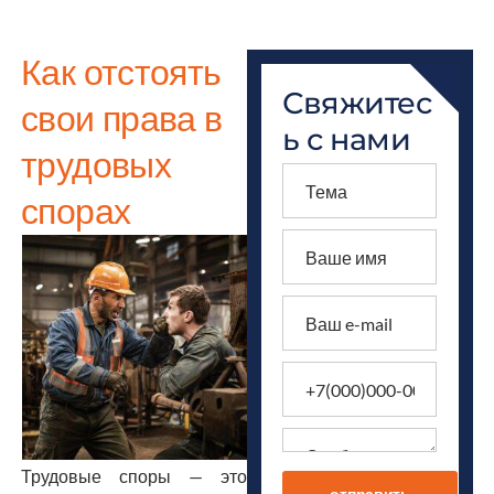
Как отстоять
Свяжитес
свои права в
ь с нами
трудовых
спорах
Трудовые споры — это
отправить