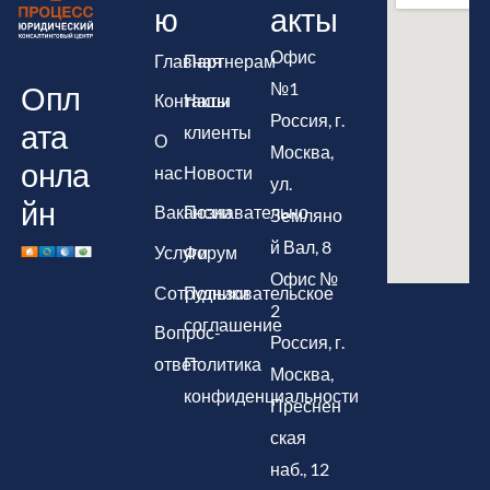
ю
акты
Офис
Главная
Партнерам
№1
Опл
Контакты
Наши
Россия, г.
ата
клиенты
О
Москва,
онла
нас
Новости
ул.
йн
Вакансии
Познавательно
Земляно
й Вал, 8
Услуги
Форум
Офис №
Сотрудники
Пользовательское
2
соглашение
Вопрос-
Россия, г.
ответ
Политика
Москва,
конфиденциальности
Преснен
ская
наб., 12