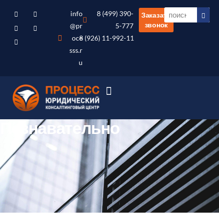
info
8 (499) 390-
Заказать
звонок
@pr
5-777
oce
8 (926) 11-992-11
sss.r
u
Познавательно