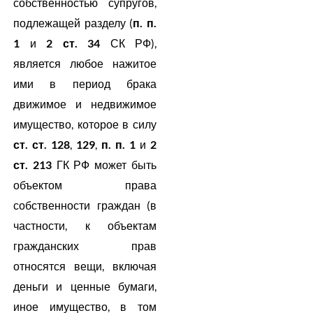
собственностью супругов,
подлежащей разделу (
п. п.
1
и
2 ст. 34
СК РФ),
является любое нажитое
ими в период брака
движимое и недвижимое
имущество, которое в силу
ст. ст. 128
,
129
,
п. п. 1
и
2
ст. 213
ГК РФ может быть
объектом права
собственности граждан (в
частности, к объектам
гражданских прав
относятся вещи, включая
деньги и ценные бумаги,
иное имущество, в том