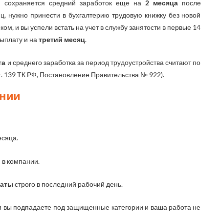
 сохраняется средний заработок еще на
2 месяца
после
яц, нужно принести в бухгалтерию трудовую книжку без новой
ком, и вы успели встать на учет в службу занятости в первые 14
выплату и на
третий месяц
.
та
и среднего заработка за период трудоустройства считают по
т. 139 ТК РФ, Постановление Правительства № 922).
ении
есяца.
й
в компании.
латы
строго в последний рабочий день.
ли вы подпадаете под защищенные категории и ваша работа не