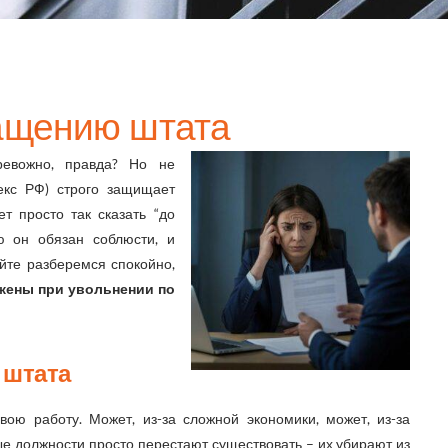
ащению штата
евожно, правда? Но не
екс РФ) строго защищает
т просто так сказать “до
ую он обязан соблюсти, и
йте разберемся спокойно,
жены при увольнении по
 штата
вою работу. Может, из-за сложной экономики, может, из-за
ые должности просто перестают существовать – их убирают из