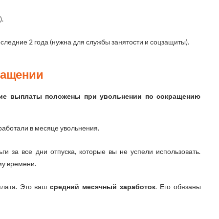
).
оследние 2 года (нужна для службы занятости и соцзащиты).
ращении
ие выплаты положены при увольнении по сокращению
работали в месяце увольнения.
ги за все дни отпуска, которые вы не успели использовать.
у времени.
лата. Это ваш
средний месячный заработок
. Его обязаны