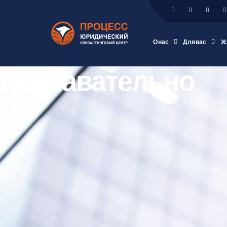
О нас
Для вас
У
Познавательно