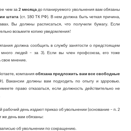
ее чем за
2 месяца
до планируемого увольнения вам обязаны
ии штата
(ст. 180 ТК РФ). В нем должна быть четкая причина,
вах. Вы должны расписаться, что получили бумагу. Если
ательно возьмите копию уведомления!
пания должна сообщить в службу занятости о предстоящем
 много людей – за 3). Если вы член профсоюза, его тоже
ь свое мнение.
ботаете, компания
обязана предложить вам все свободные
РФ). Вакансии должны вам подходить по опыту и здоровью.
еете право отказаться, если должность действительно не
.
 рабочий день издают приказ об увольнении (основание – п. 2
от же день вам обязаны:
 записью об увольнении по сокращению.