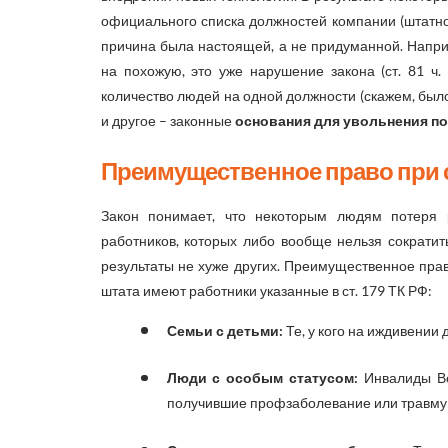
официального списка должностей компании (штатно
причина была настоящей, а не придуманной. Напри
на похожую, это уже нарушение закона (ст. 81 ч.
количество людей на одной должности (скажем, было
и другое – законные
основания для увольнения п
Преимущественное право при
Закон понимает, что некоторым людям потеря 
работников, которых либо вообще нельзя сократить
результаты не хуже других. Преимущественное пра
штата имеют работники указанные в ст. 179 ТК РФ:
Семьи с детьми:
Те, у кого на иждивении
Люди с особым статусом:
Инвалиды Ве
получившие профзаболевание или травму 