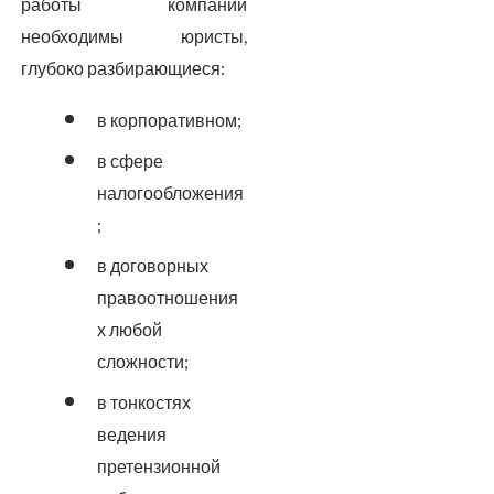
работы компании
необходимы юристы,
глубоко разбирающиеся:
в корпоративном;
в сфере
налогообложения
;
в договорных
правоотношения
х любой
сложности;
в тонкостях
ведения
претензионной