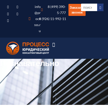
info
8 (499) 390-
Заказать
звонок
@pr
5-777
oce
8 (926) 11-992-11
sss.r
u
Познавательно