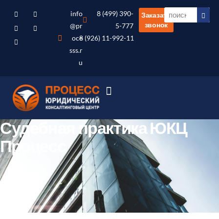
info
8 (499) 390-
Заказать
звонок
@pr
5-777
oce
8 (926) 11-992-11
sss.r
u
Судебная практика ЮКЦ
Процесс