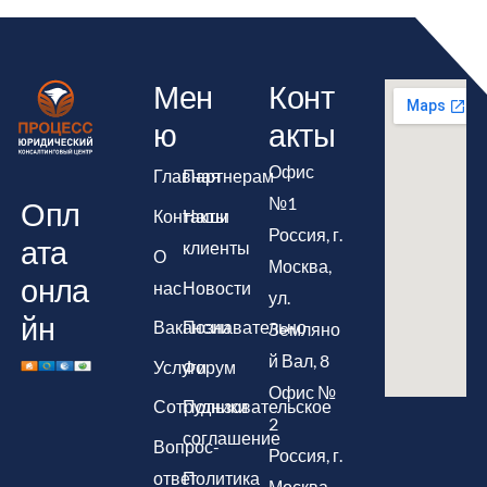
Мен
Конт
ю
акты
Офис
Главная
Партнерам
№1
Опл
Контакты
Наши
Россия, г.
ата
клиенты
О
Москва,
онла
нас
Новости
ул.
йн
Вакансии
Познавательно
Земляно
й Вал, 8
Услуги
Форум
Офис №
Сотрудники
Пользовательское
2
соглашение
Вопрос-
Россия, г.
ответ
Политика
Москва,