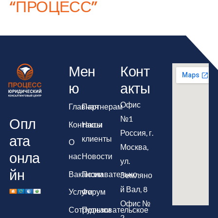
“ПРОЦЕСС”
Мен
Конт
ю
акты
Офис
Главная
Партнерам
№1
Опл
Контакты
Наши
Россия, г.
ата
клиенты
О
Москва,
онла
нас
Новости
ул.
йн
Вакансии
Познавательно
Земляно
й Вал, 8
Услуги
Форум
Офис №
Сотрудники
Пользовательское
2