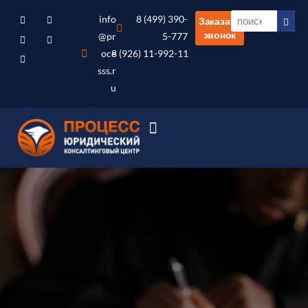
info
8 (499) 390-
Заказать
звонок
@pr
5-777
oce
8 (926) 11-992-11
sss.r
u