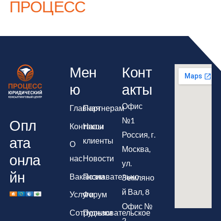
ПРОЦЕСС
Мен
Конт
ю
акты
Офис
Главная
Партнерам
№1
Опл
Контакты
Наши
Россия, г.
ата
клиенты
О
Москва,
онла
нас
Новости
ул.
йн
Вакансии
Познавательно
Земляно
й Вал, 8
Услуги
Форум
Офис №
Сотрудники
Пользовательское
2