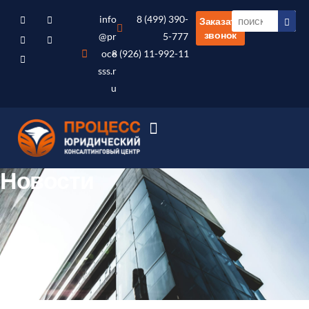
info
8 (499) 390-
Заказать
звонок
@pr
5-777
oce
8 (926) 11-992-11
sss.r
u
Новости